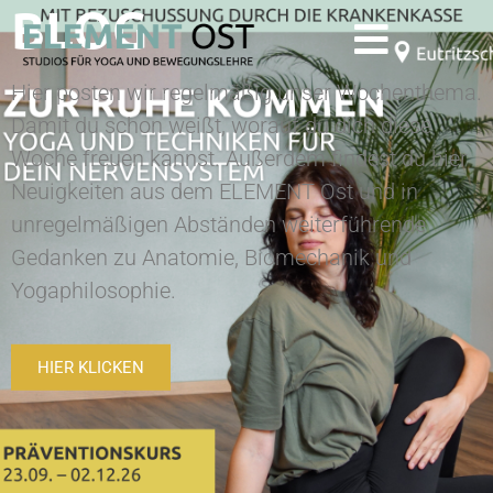
BLOG
Hier posten wir regelmäßig unser Wochenthema.
Damit du schon weißt, worauf du dich diese
Woche freuen kannst. Außerdem findest du hier
Neuigkeiten aus dem ELEMENT Ost und in
unregelmäßigen Abständen weiterführende
Gedanken zu Anatomie, Biomechanik und
Yogaphilosophie.
HIER KLICKEN