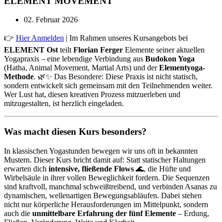
ELEMENT MOVEMENT
02. Februar 2026
👉
Hier Anmelden
| Im Rahmen unseres Kursangebots bei
ELEMENT Ost
teilt
Florian Ferger
Elemente seiner aktuellen
Yogapraxis – eine lebendige Verbindung aus
Budokon Yoga
(Hatha, Animal Movement, Martial Arts) und der
Elementyoga-
Methode
. 🌿✨ Das Besondere: Diese Praxis ist nicht statisch,
sondern entwickelt sich gemeinsam mit den Teilnehmenden weiter.
Wer Lust hat, diesen kreativen Prozess mitzuerleben und
mitzugestalten, ist herzlich eingeladen.
Was macht diesen Kurs besonders?
In klassischen Yogastunden bewegen wir uns oft in bekannten
Mustern. Dieser Kurs bricht damit auf: Statt statischer Haltungen
erwarten dich
intensive, fließende Flows
🌊, die Hüfte und
Wirbelsäule in ihrer vollen Beweglichkeit fordern. Die Sequenzen
sind kraftvoll, manchmal schweißtreibend, und verbinden Asanas zu
dynamischen, wellenartigen Bewegungsabläufen. Dabei stehen
nicht nur körperliche Herausforderungen im Mittelpunkt, sondern
auch die
unmittelbare Erfahrung der fünf Elemente
– Erdung,