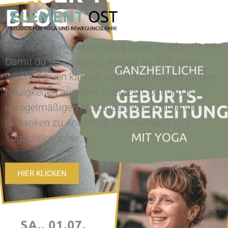
BLOG
Hier posten wir regelmäßig unser Wochenthema.
Damit du schon weißt, worauf du dich diese
Woche freuen kannst. Außerdem findest du hier
Neuigkeiten aus dem ELEMENT Ost und in
unregelmäßigen Abständen weiterführende
Gedanken zu Anatomie, Biomechanik und
Yogaphilosophie.
HIER KLICKEN