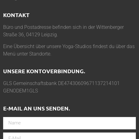
KONTAKT
Büro und Postadresse befinden sich in der Wittenberger
Straße 36, 04129 Leipzig.
Eine Übersicht über unsere Yoga-Studios findest du über das
Menü unter
Standorte
.
UNSERE KONTOVERBINDUNG.
GLS Gemeinschaftsbank DE47430609671137214101
GENODEM1GLS
E-MAIL AN UNS SENDEN.