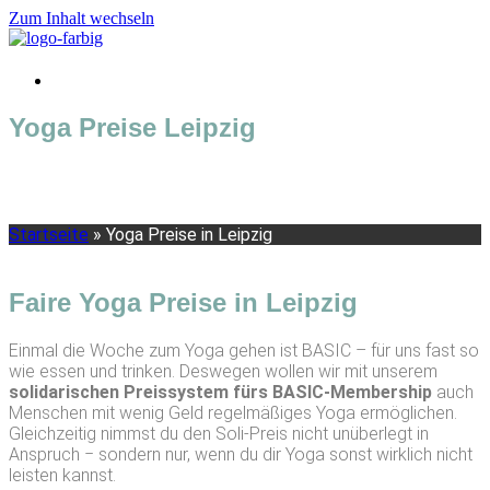
Zum Inhalt wechseln
Yoga Preise Leipzig
Wenn dich unser Konzept überzeugt hat, dann schau dir jetzt
einmal unsere fairen Yoga Preise Leipzig an!
Startseite
»
Yoga Preise in Leipzig
Faire Yoga Preise in Leipzig
Einmal die Woche zum Yoga gehen ist BASIC – für uns fast so
wie essen und trinken. Deswegen wollen wir mit unserem
solidarischen Preissystem fürs BASIC-Membership
auch
Menschen mit wenig Geld regelmäßiges Yoga ermöglichen.
Gleichzeitig nimmst du den Soli-Preis nicht unüberlegt in
Anspruch ‒ sondern nur, wenn du dir Yoga sonst wirklich nicht
leisten kannst.