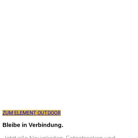
Der Sommer ist in Leipzig
angekommen und die
Verbreitungswege von COVID-19 sind
besser verstanden. Um voller Energie
mit euch durchstarten zu können,
haben wir das ELEMENT Outdoor
errichtet. Eine 80qm große, vor
neugierigen Blicken, Sonne und Regen
geschützte Holzplattform auf der wir
ansteckungsfrei Yoga praktizieren
können. Wir freuen uns auf euch!
ZUM ELEMENT OUTDOOR
Bleibe in Verbindung.