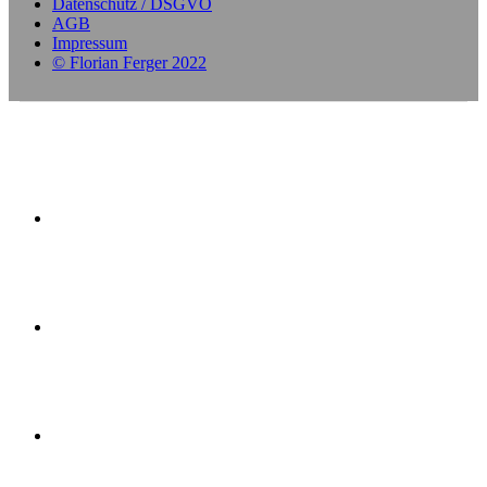
Datenschutz / DSGVO
AGB
Impressum
© Florian Ferger 2022
offener Stundenplan
Yoga-Kurse
Ausbildung