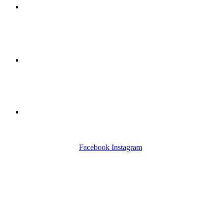
KONTAKT
PREISE
GUTSCHEINE
Facebook
Instagram
Outdoor-Yoga mitten in Leipzig
Um voller Energie mit euch durchstarten zu können, haben
wir das ELEMENT Outdoor errichtet. Wir freuen uns auf
euch!