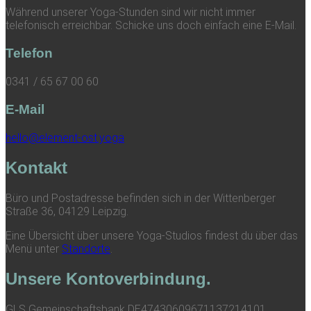
Während unserer Yoga-Stunden sind wir nicht immer
telefonisch erreichbar. Schicke uns doch einfach eine E-Mail.
Telefon
0341 / 65 67 00 60
E-Mail
hello@element-ost.yoga
Kontakt
Büro und Postadresse befinden sich in der Wittenberger
Straße 36, 04129 Leipzig.
Eine Übersicht über unsere Yoga-Studios findest du über das
Menü unter
Standorte
.
Unsere Kontoverbindung.
GLS Gemeinschaftsbank DE47430609671137214101