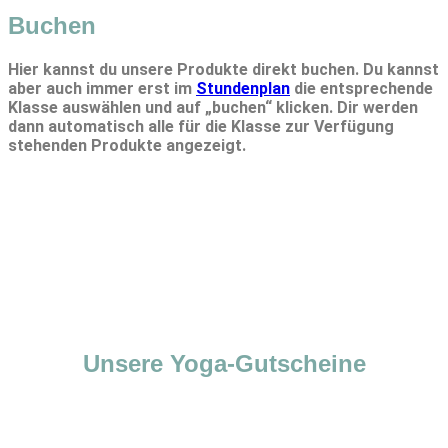
Buchen
Hier kannst du unsere Produkte direkt buchen. Du kannst
aber auch immer erst im
Stundenplan
die entsprechende
Klasse auswählen und auf „buchen“ klicken. Dir werden
dann automatisch alle für die Klasse zur Verfügung
stehenden Produkte angezeigt.
Unsere Yoga-Gutscheine
Du suchst ein passendes Geschenk? Mit den Yoga-
Gutscheinen fürs ELEMENT Ost Yoga Leipzig liegst du immer
richtig. Einfach auswählen, online bezahlen und direkt