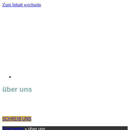
Zum Inhalt wechseln
über uns
Hier stellen wir dir unser Team engagierter Yogalehrerinnen
und Yogalehrer vor.
SCHREIB UNS
Startseite
»
über uns