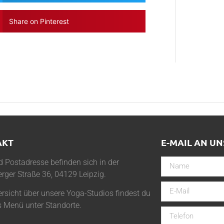
Share on Pinterest
AKT
E-MAIL AN UN
 Postadresse befinden sich in der
rger Straße 36, 04129 Leipzig.
rsicht über unsere Yoga-Studios findest du
s Menü unter
Standorte
.