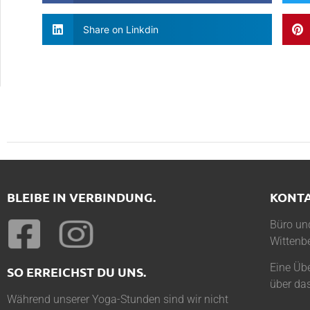
Share on Linkdin
BLEIBE IN VERBINDUNG.
KONT
Büro und
Wittenbe
Eine Übe
SO ERREICHST DU UNS.
über da
Während unserer Yoga-Stunden sind wir nicht