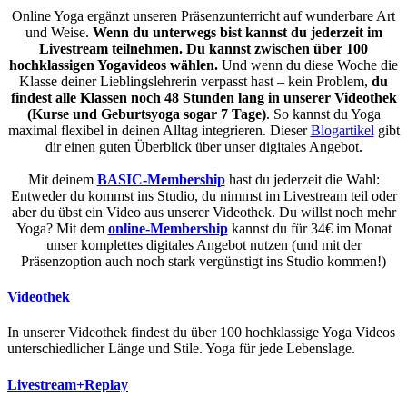
Online Yoga ergänzt unseren Präsenzunterricht auf wunderbare Art
und Weise.
Wenn du unterwegs bist kannst du jederzeit im
Livestream teilnehmen.
Du kannst zwischen über 100
hochklassigen Yogavideos wählen.
Und wenn du diese Woche die
Klasse deiner Lieblingslehrerin verpasst hast – kein Problem,
du
findest alle Klassen noch 48 Stunden lang in unserer Videothek
(Kurse und Geburtsyoga sogar 7 Tage)
. So kannst du Yoga
maximal flexibel in deinen Alltag integrieren. Dieser
Blogartikel
gibt
dir einen guten Überblick über unser digitales Angebot.
Mit deinem
BASIC-Membership
hast du jederzeit die Wahl:
Entweder du kommst ins Studio, du nimmst im Livestream teil oder
aber du übst ein Video aus unserer Videothek. Du willst noch mehr
Yoga? Mit dem
online-Membership
kannst du für 34€ im Monat
unser komplettes digitales Angebot nutzen (und mit der
Präsenzoption auch noch stark vergünstigt ins Studio kommen!)
Videothek
In unserer Videothek findest du über 100 hochklassige Yoga Videos
unterschiedlicher Länge und Stile. Yoga für jede Lebenslage.
Livestream+Replay