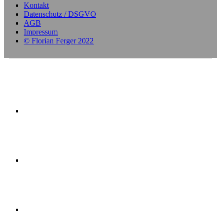
Kontakt
Datenschutz / DSGVO
AGB
Impressum
© Florian Ferger 2022
offener Stundenplan
Yoga-Kurse
Ausbildung