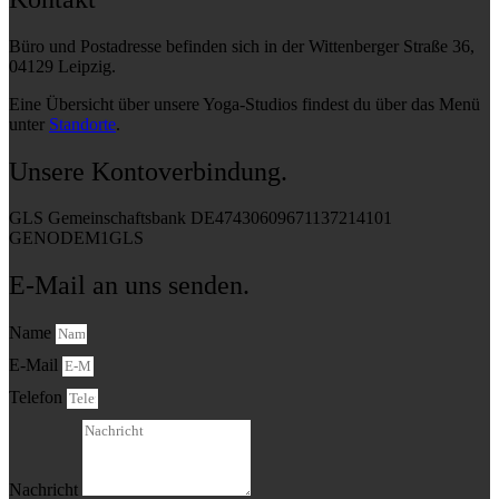
Büro und Postadresse befinden sich in der Wittenberger Straße 36,
04129 Leipzig.
Eine Übersicht über unsere Yoga-Studios findest du über das Menü
unter
Standorte
.
Unsere Kontoverbindung.
GLS Gemeinschaftsbank DE47430609671137214101
GENODEM1GLS
E-Mail an uns senden.
Name
E-Mail
Telefon
Nachricht