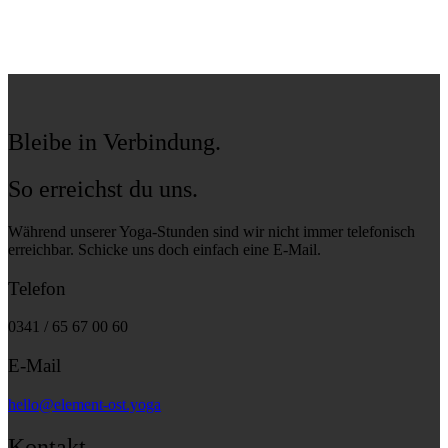
Bleibe in Verbindung.
So erreichst du uns.
Während unserer Yoga-Stunden sind wir nicht immer telefonisch
erreichbar. Schicke uns doch einfach eine E-Mail.
Telefon
0341 / 65 67 00 60
E-Mail
hello@element-ost.yoga
Kontakt