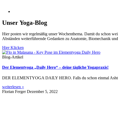
Unser Yoga-Blog
Hier posten wir regelmäßig unser Wochenthema. Damit du schon wei
Abständen weiterführende Gedanken zu Anatomie, Biomechanik und
Hier Klicken
Blog-Artikel
Der Elementyoga „Daily Hero“ – deine tägliche Yogapraxis!
DER ELEMENTYOGA DAILY HERO. Falls du schon einmal Ashtanga-Yog
weiterlesen »
Florian Ferger
Dezember 5, 2022