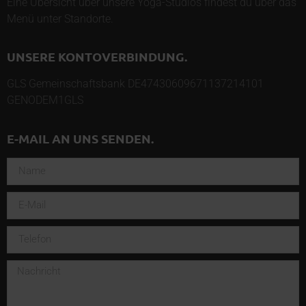
Eine Übersicht über unsere Yoga-Studios findest du über das
Menü unter
Standorte
.
UNSERE KONTOVERBINDUNG.
GLS Gemeinschaftsbank DE47430609671137214101
GENODEM1GLS
E-MAIL AN UNS SENDEN.