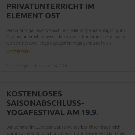
PRIVATUNTERRICHT IM
ELEMENT OST
Personal Yoga Jeder Mensch und jeder Körper ist einzigartig. Im
Gruppenunterricht müssen daher immer Kompromisse gemacht
werden. Personal Yoga dagegen ist Yoga genau auf dich
WEITERLESEN »
Florian Ferger
November 14, 2020
KOSTENLOSES
SAISONABSCHLUSS-
YOGAFESTIVAL AM 19.9.
Der Sommer im Querbeet war so wunderbar
Ich frage mich,
warum wir erst Corona brauchten um auf diese Idee zu kommen…