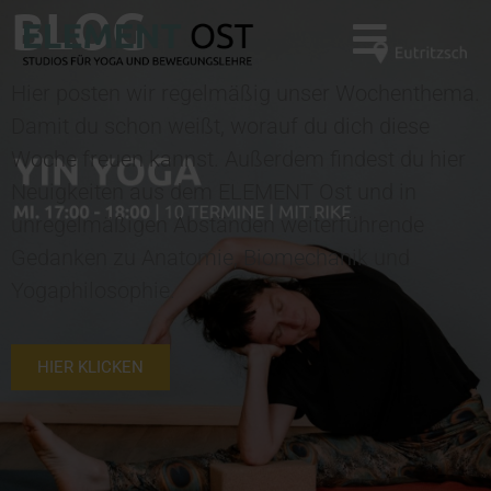
BLOG
Hier posten wir regelmäßig unser Wochenthema.
Damit du schon weißt, worauf du dich diese
Woche freuen kannst. Außerdem findest du hier
Neuigkeiten aus dem ELEMENT Ost und in
unregelmäßigen Abständen weiterführende
Gedanken zu Anatomie, Biomechanik und
Yogaphilosophie.
HIER KLICKEN