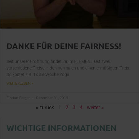
DANKE FÜR DEINE FAIRNESS!
Seit unserer Eröffnung findet ihr im ELEMENT Ost zwei
verschiedene Preise — den normalen und einen ermäßigten Preis.
So kostet z.B. 1x die Woche Yoga
WEITERLESEN »
Florian Ferger
Dezember 31, 2019
« zurück
1
2
3
4
weiter »
WICHTIGE INFORMATIONEN