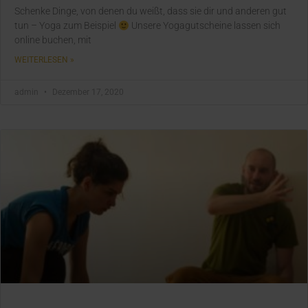
Schenke Dinge, von denen du weißt, dass sie dir und anderen gut
tun – Yoga zum Beispiel
Unsere Yogagutscheine lassen sich
online buchen, mit
WEITERLESEN »
admin
Dezember 17, 2020