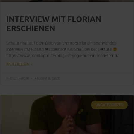
INTERVIEW MIT FLORIAN
ERSCHIENEN
Schaut mal, auf dem Blog von prontopro ist ein spannendes
Interview mit Florian erschienen! Viel Spaß bei der Lektüre
https://www.prontopro.de/blog/ist-yoga-nur-ein-modetrend/
WEITERLESEN »
Florian Ferger
Februar 8, 2020
UNCATEGORIZED