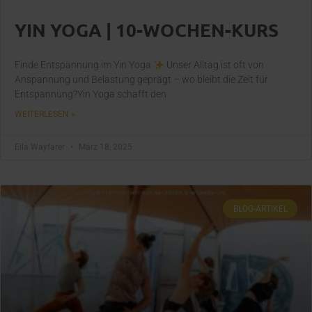
YIN YOGA | 10-WOCHEN-KURS
Finde Entspannung im Yin Yoga
Unser Alltag ist oft von
Anspannung und Belastung geprägt – wo bleibt die Zeit für
Entspannung?Yin Yoga schafft den
WEITERLESEN »
Ella Wayfarer
März 18, 2025
BLOG-ARTIKEL