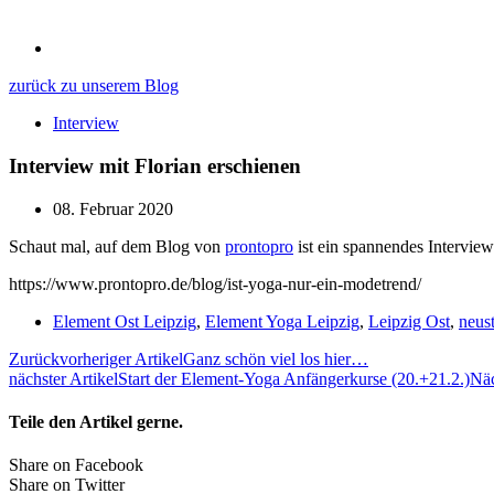
zurück zu unserem Blog
Interview
Interview mit Florian erschienen
08. Februar 2020
Schaut mal, auf dem Blog von
prontopro
ist ein spannendes Interview
https://www.prontopro.de/blog/ist-yoga-nur-ein-modetrend/
Element Ost Leipzig
,
Element Yoga Leipzig
,
Leipzig Ost
,
neus
Zurück
vorheriger Artikel
Ganz schön viel los hier…
nächster Artikel
Start der Element-Yoga Anfängerkurse (20.+21.2.)
Näc
Teile den Artikel gerne.
Share on Facebook
Share on Twitter