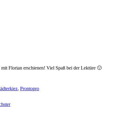
 mit Florian erschienen! Viel Spaß bei der Lektüre 🙂
tädterkiez
,
Prontopro
hster