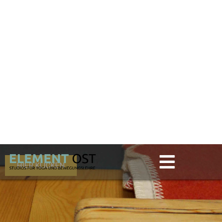
UNSER YOGA-
BLOG
Hier posten wir regelmäßig unser Wochenthema.
Damit du schon weißt, worauf du dich diese
Woche freuen kannst. Außerdem findest du hier
Neuigkeiten aus dem ELEMENT Ost und in
unregelmäßigen Abständen weiterführende
Gedanken zu Anatomie, Biomechanik und
Yogaphilosophie.
HIER KLICKEN