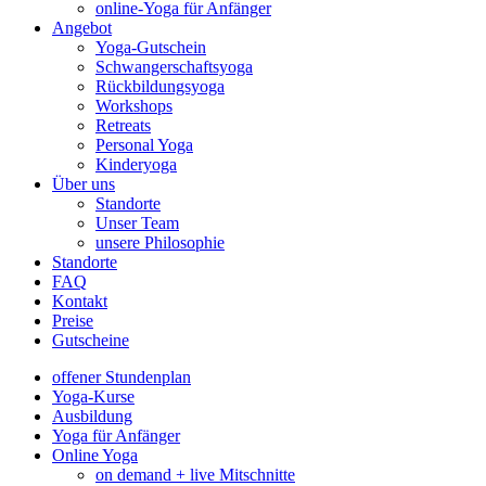
online-Yoga für Anfänger
Angebot
Yoga-Gutschein
Schwangerschaftsyoga
Rückbildungsyoga
Workshops
Retreats
Personal Yoga
Kinderyoga
Über uns
Standorte
Unser Team
unsere Philosophie
Standorte
FAQ
Kontakt
Preise
Gutscheine
offener Stundenplan
Yoga-Kurse
Ausbildung
Yoga für Anfänger
Online Yoga
on demand + live Mitschnitte