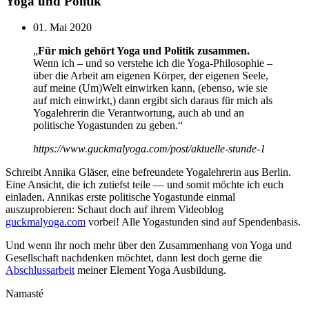
Yoga und Politik
01. Mai 2020
„
Für mich gehört Yoga und Politik zusammen.
Wenn ich – und so verstehe ich die Yoga-Philosophie –
über die Arbeit am eigenen Körper, der eigenen Seele,
auf meine (Um)Welt einwirken kann, (ebenso, wie sie
auf mich einwirkt,) dann ergibt sich daraus für mich als
Yogalehrerin die Verantwortung, auch ab und an
politische Yogastunden zu geben.“
https://www.guckmalyoga.com/post/aktuelle-stunde-1
Schreibt Annika Gläser, eine befreundete Yogalehrerin aus Berlin.
Eine Ansicht, die ich zutiefst teile — und somit möchte ich euch
einladen, Annikas erste politische Yogastunde einmal
auszuprobieren: Schaut doch auf ihrem Videoblog
guckmalyoga.com
vorbei! Alle Yogastunden sind auf Spendenbasis.
Und wenn ihr noch mehr über den Zusammenhang von Yoga und
Gesellschaft nachdenken möchtet, dann lest doch gerne die
Abschlussarbeit
meiner Element Yoga Ausbildung.
Namasté