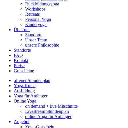
Rückbildungsyoga
Workshops
Retreats
Personal Yoga
Kinderyoga
Über uns
Standorte
Unser Team
unsere Philosophie
Standorte
FAQ
Kontakt
Preise
Gutscheine
offener Stundenplan
Yoga-Kurse
Ausbildung
Yoga für Anfänger
Online Yoga
on demand + live Mitschnitte
Livestream Stundenplan
online-Yoga für Anfänger
Angebot
Yoga-Gutschein