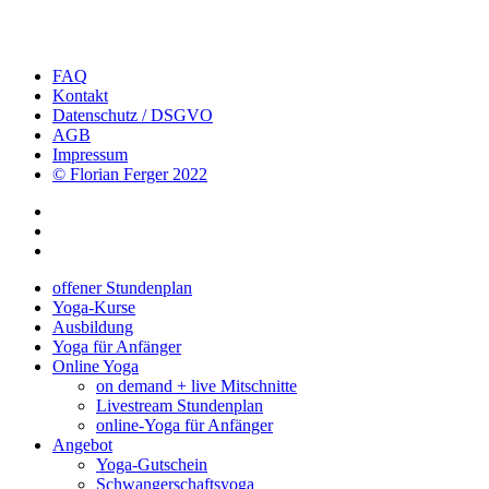
FAQ
Kontakt
Datenschutz / DSGVO
AGB
Impressum
© Florian Ferger 2022
offener Stundenplan
Yoga-Kurse
Ausbildung
Yoga für Anfänger
Online Yoga
on demand + live Mitschnitte
Livestream Stundenplan
online-Yoga für Anfänger
Angebot
Yoga-Gutschein
Schwangerschaftsyoga