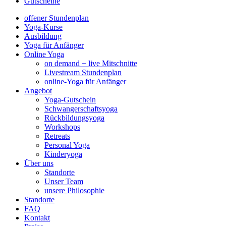
Gutscheine
offener Stundenplan
Yoga-Kurse
Ausbildung
Yoga für Anfänger
Online Yoga
on demand + live Mitschnitte
Livestream Stundenplan
online-Yoga für Anfänger
Angebot
Yoga-Gutschein
Schwangerschaftsyoga
Rückbildungsyoga
Workshops
Retreats
Personal Yoga
Kinderyoga
Über uns
Standorte
Unser Team
unsere Philosophie
Standorte
FAQ
Kontakt