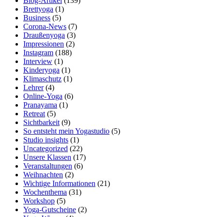
Blog-Artikel
(139)
Brettyoga
(1)
Business
(5)
Corona-News
(7)
Draußenyoga
(3)
Impressionen
(2)
Instagram
(188)
Interview
(1)
Kinderyoga
(1)
Klimaschutz
(1)
Lehrer
(4)
Online-Yoga
(6)
Pranayama
(1)
Retreat
(5)
Sichtbarkeit
(9)
So entsteht mein Yogastudio
(5)
Studio insights
(1)
Uncategorized
(22)
Unsere Klassen
(17)
Veranstaltungen
(6)
Weihnachten
(2)
Wichtige Informationen
(21)
Wochenthema
(31)
Workshop
(5)
Yoga-Gutscheine
(2)