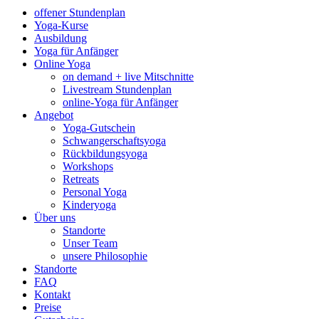
offener Stundenplan
Yoga-Kurse
Ausbildung
Yoga für Anfänger
Online Yoga
on demand + live Mitschnitte
Livestream Stundenplan
online-Yoga für Anfänger
Angebot
Yoga-Gutschein
Schwangerschaftsyoga
Rückbildungsyoga
Workshops
Retreats
Personal Yoga
Kinderyoga
Über uns
Standorte
Unser Team
unsere Philosophie
Standorte
FAQ
Kontakt
Preise