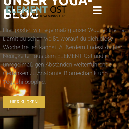
UNSER YOGA-
BLOG
Hier posten wir regelmäßig unser Wochenthema.
Damit du schon weißt, worauf du dich diese
Woche freuen kannst. Außerdem findest du hier
Neuigkeiten aus dem ELEMENT Ost und in
unregelmäßigen Abständen weiterführende
Gedanken zu Anatomie, Biomechanik und
Yogaphilosophie.
HIER KLICKEN