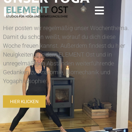
BLOG
Hier posten wir regelmäßig unser Wochenthema.
Damit du schon weißt, worauf du dich diese
Woche freuen kannst. Außerdem findest du hier
Neuigkeiten aus dem ELEMENT Ost und in
unregelmäßigen Abständen weiterführende
Gedanken zu Anatomie, Biomechanik und
Yogaphilosophie.
HIER KLICKEN