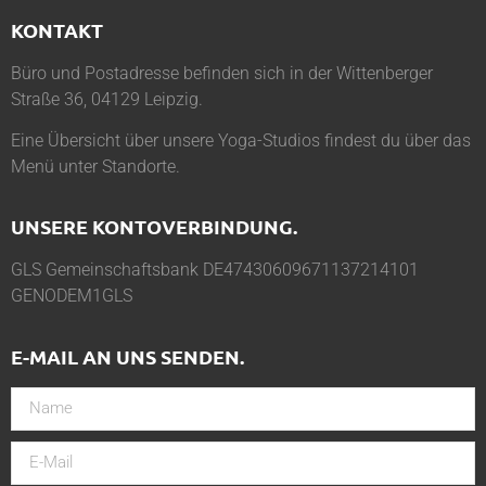
KONTAKT
Büro und Postadresse befinden sich in der Wittenberger
Straße 36, 04129 Leipzig.
Eine Übersicht über unsere Yoga-Studios findest du über das
Menü unter
Standorte
.
UNSERE KONTOVERBINDUNG.
GLS Gemeinschaftsbank DE47430609671137214101
GENODEM1GLS
E-MAIL AN UNS SENDEN.