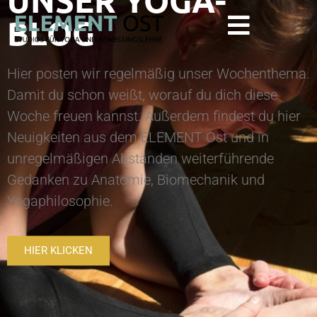
UNSER YOGA-
BLOG
Hier posten wir regelmäßig unser Wochenthema.
Damit du schon weißt, worauf du dich diese
Woche freuen kannst. Außerdem findest du hier
Neuigkeiten aus dem ELEMENT Ost und in
unregelmäßigen Abständen weiterführende
Gedanken zu Anatomie, Biomechanik und
Yogaphilosophie.
HIER KLICKEN