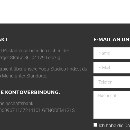
AKT
E-MAIL AN UN
 Postadresse befinden sich in der
rger Straße 36, 04129 Leipzig.
rsicht über unsere Yoga-Studios findest du
s Menü unter
Standorte
.
E KONTOVERBINDUNG.
einschaftsbank
0609671137214101 GENODEM1GLS
Ich habe die
Da