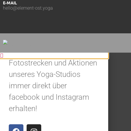
E-MAIL
hello@element-ost.yoga
BLEIBE IN
VERBINDUNG.
Jetzt alle Neuigkeiten,
Fotostrecken und Aktionen
unseres Yoga-Studios
immer direkt über
facebook und Instagram
erhalten!