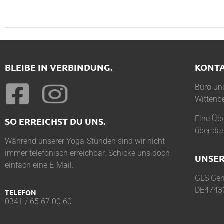
BLEIBE IN VERBINDUNG.
KONT
Büro und
Wittenbe
Eine Übe
SO ERREICHST DU UNS.
über da
Während unserer Yoga-Stunden sind wir nicht
immer telefonisch erreichbar. Schicke uns doch
UNSER
einfach eine E-Mail.
GLS Gem
DE4743
TELEFON
0341 / 65 67 00 60