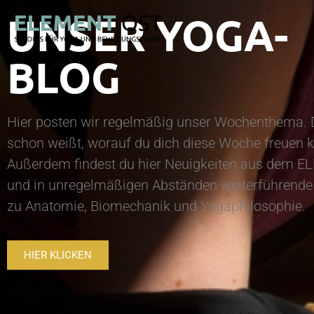
UNSER YOGA-
BLOG
Hier posten wir regelmäßig unser Wochenthema. 
schon weißt, worauf du dich diese Woche freuen k
Außerdem findest du hier Neuigkeiten aus dem 
und in unregelmäßigen Abständen weiterführend
zu Anatomie, Biomechanik und Yogaphilosophie.
HIER KLICKEN