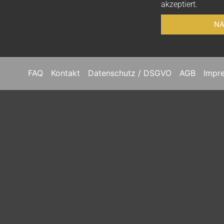
akzeptiert.
NA
FAQ
Kontakt
Datenschutz / DSGVO
AGB
Impr