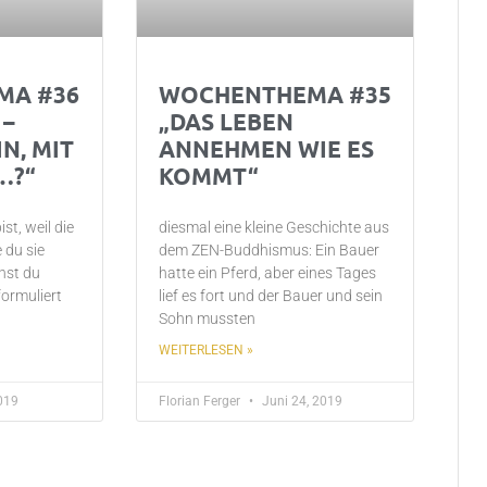
MA #36
WOCHENTHEMA #35
 –
„DAS LEBEN
N, MIT
ANNEHMEN WIE ES
…?“
KOMMT“
st, weil die
diesmal eine kleine Geschichte aus
e du sie
dem ZEN-Buddhismus: Ein Bauer
hst du
hatte ein Pferd, aber eines Tages
ormuliert
lief es fort und der Bauer und sein
Sohn mussten
WEITERLESEN »
2019
Florian Ferger
Juni 24, 2019