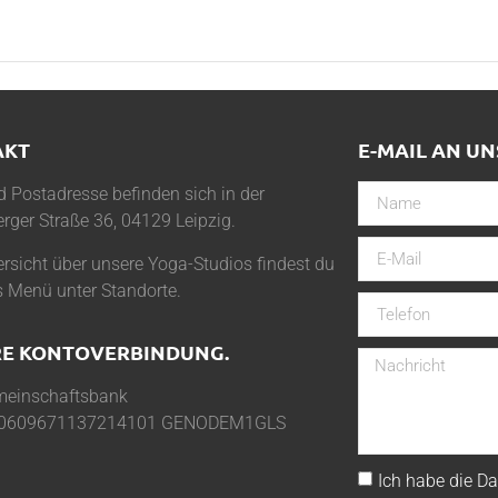
AKT
E-MAIL AN UN
 Postadresse befinden sich in der
rger Straße 36, 04129 Leipzig.
rsicht über unsere Yoga-Studios findest du
s Menü unter
Standorte
.
E KONTOVERBINDUNG.
einschaftsbank
0609671137214101 GENODEM1GLS
Ich habe die
Da