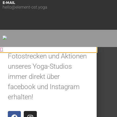
E-MAIL
hello@element-ost.yoga
BLEIBE IN
VERBINDUNG.
Jetzt alle Neuigkeiten,
Fotostrecken und Aktionen
unseres Yoga-Studios
immer direkt über
facebook und Instagram
erhalten!