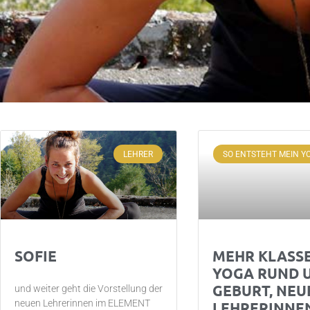
LEHRER
SO ENTSTEHT MEIN Y
SOFIE
MEHR KLASSE
YOGA RUND U
GEBURT, NEU
und weiter geht die Vorstellung der
neuen Lehrerinnen im ELEMENT
LEHRERINN