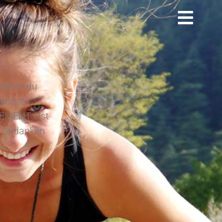
Damit du
annst.
ELEMENT Ost
e Gedanken