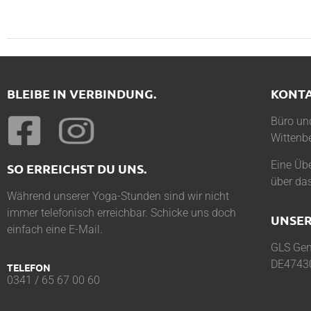
BLEIBE IN VERBINDUNG.
KONT
Büro und
Wittenbe
Eine Übe
SO ERREICHST DU UNS.
über da
Während unserer Yoga-Stunden sind wir nicht
immer telefonisch erreichbar. Schicke uns doch
UNSER
einfach eine E-Mail.
GLS Gem
DE4743
TELEFON
0341 / 65 67 00 60