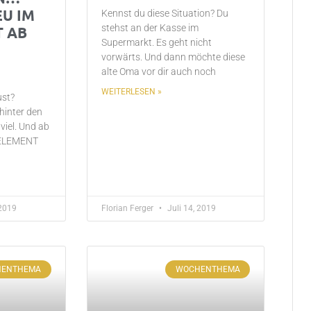
EU IM
Kennst du diese Situation? Du
stehst an der Kasse im
T AB
Supermarkt. Es geht nicht
vorwärts. Und dann möchte diese
alte Oma vor dir auch noch
WEITERLESEN »
st?
hinter den
viel. Und ab
 ELEMENT
 2019
Florian Ferger
Juli 14, 2019
HENTHEMA
WOCHENTHEMA