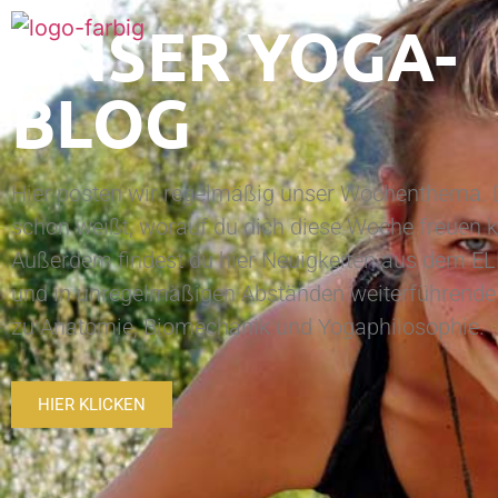
UNSER YOGA-
BLOG
Hier posten wir regelmäßig unser Wochenthema. 
schon weißt, worauf du dich diese Woche freuen k
Außerdem findest du hier Neuigkeiten aus dem 
und in unregelmäßigen Abständen weiterführend
zu Anatomie, Biomechanik und Yogaphilosophie.
HIER KLICKEN