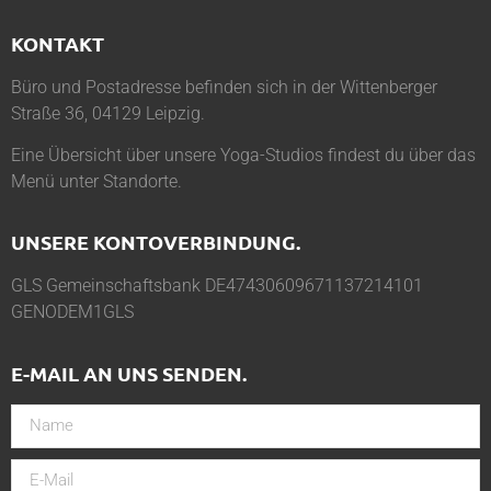
KONTAKT
Büro und Postadresse befinden sich in der Wittenberger
Straße 36, 04129 Leipzig.
Eine Übersicht über unsere Yoga-Studios findest du über das
Menü unter
Standorte
.
UNSERE KONTOVERBINDUNG.
GLS Gemeinschaftsbank DE47430609671137214101
GENODEM1GLS
E-MAIL AN UNS SENDEN.