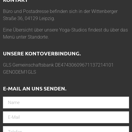
Büro und Postadresse befinden sich in der Wittenberger
Straße 36, 04129 Leipzig.
Eine Übersicht über unsere Yoga-Studios findest du über das
Menü unter
Standorte
.
UNSERE KONTOVERBINDUNG.
GLS Gemeinschaftsbank DE47430609671137214101
GENODEM1GLS
E-MAIL AN UNS SENDEN.