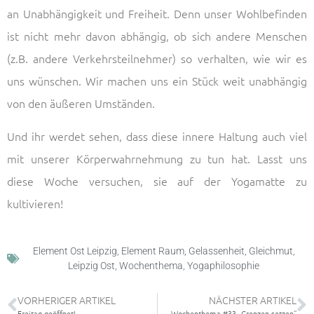
an Unabhängigkeit und Freiheit. Denn unser Wohlbefinden
ist nicht mehr davon abhängig, ob sich andere Menschen
(z.B. andere Verkehrsteilnehmer) so verhalten, wie wir es
uns wünschen. Wir machen uns ein Stück weit unabhängig
von den äußeren Umständen.
Und ihr werdet sehen, dass diese innere Haltung auch viel
mit unserer Körperwahrnehmung zu tun hat. Lasst uns
diese Woche versuchen, sie auf der Yogamatte zu
kultivieren!
Element Ost Leipzig
,
Element Raum
,
Gelassenheit
,
Gleichmut
,
Leipzig Ost
,
Wochenthema
,
Yogaphilosophie
VORHERIGER ARTIKEL
NÄCHSTER ARTIKEL
Freitag geöffnet!
Wochenthema #33 „Grenzen setzen“