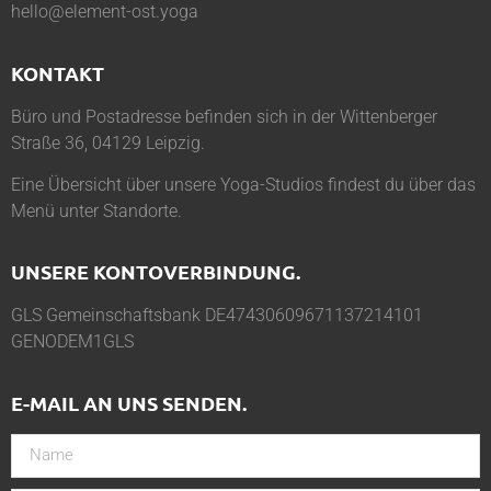
hello@element-ost.yoga
KONTAKT
Büro und Postadresse befinden sich in der Wittenberger
Straße 36, 04129 Leipzig.
Eine Übersicht über unsere Yoga-Studios findest du über das
Menü unter
Standorte
.
UNSERE KONTOVERBINDUNG.
GLS Gemeinschaftsbank DE47430609671137214101
GENODEM1GLS
E-MAIL AN UNS SENDEN.