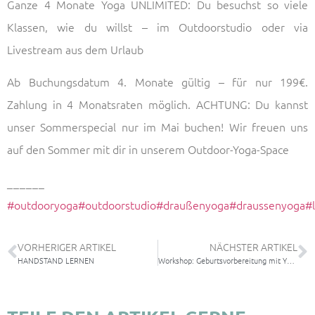
Ganze 4 Monate Yoga UNLIMITED: Du besuchst so viele
Klassen, wie du willst – im Outdoorstudio oder via
Livestream aus dem Urlaub
Ab Buchungsdatum 4. Monate gültig – für nur 199€.
Zahlung in 4 Monatsraten möglich. ACHTUNG: Du kannst
unser Sommerspecial nur im Mai buchen! Wir freuen uns
auf den Sommer mit dir in unserem Outdoor-Yoga-Space
______
#outdooryoga
#outdoorstudio
#draußenyoga
#draussenyoga
#l
VORHERIGER ARTIKEL
NÄCHSTER ARTIKEL
HANDSTAND LERNEN
Workshop: Geburtsvorbereitung mit Yoga