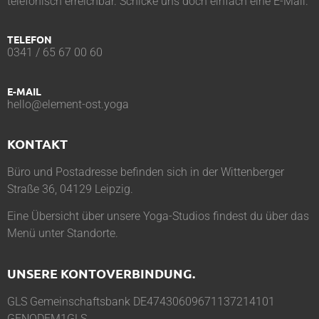
telefonisch erreichbar. Schicke uns doch einfach eine E-Mail.
TELEFON
0341 / 65 67 00 60
E-MAIL
hello@element-ost.yoga
KONTAKT
Büro und Postadresse befinden sich in der Wittenberger
Straße 36, 04129 Leipzig.
Eine Übersicht über unsere Yoga-Studios findest du über das
Menü unter
Standorte
.
UNSERE KONTOVERBINDUNG.
GLS Gemeinschaftsbank DE47430609671137214101
GENODEM1GLS