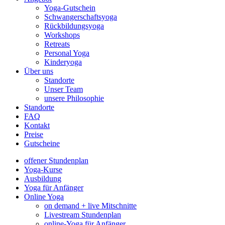
Yoga-Gutschein
Schwangerschaftsyoga
Rückbildungsyoga
Workshops
Retreats
Personal Yoga
Kinderyoga
Über uns
Standorte
Unser Team
unsere Philosophie
Standorte
FAQ
Kontakt
Preise
Gutscheine
offener Stundenplan
Yoga-Kurse
Ausbildung
Yoga für Anfänger
Online Yoga
on demand + live Mitschnitte
Livestream Stundenplan
online-Yoga für Anfänger