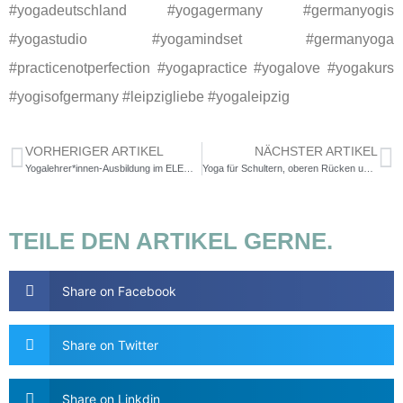
#yogadeutschland #yogagermany #germanyogis
#yogastudio #yogamindset #germanyoga
#practicenotperfection #yogapractice #yogalove #yogakurs
#yogisofgermany #leipzigliebe #yogaleipzig
VORHERIGER ARTIKEL
NÄCHSTER ARTIKEL
Yogalehrer*innen-Ausbildung im ELEMENT Ost
Yoga für Schultern, oberen Rücken und Nacken
TEILE DEN ARTIKEL GERNE.
Share on Facebook
Share on Twitter
Share on Linkdin