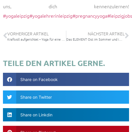
uns, dich kennenzulernen!
#yogaleipzig
#yogalehrerinleipzig
#pregnancyyoga
#leipzigjob
VORHERIGER ARTIKEL
NÄCHSTER ARTIKEL
Kraftvoll aufgerichtet – Yoga für eine gesunde Körperhaltung | 10-Wochen-Präventionskurs
Das ELEMENT Ost im Sommer und im Winter
TEILE DEN ARTIKEL GERNE.
Share on Facebook
Share on Twitter
Share on Linkdin