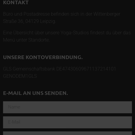
KONTAKT
Büro und Postadresse befinden sich in der Wittenberger
Straße 36, 04129 Leipzig.
Eine Übersicht über unsere Yoga-Studios findest du über das
Menü unter
Standorte
.
UNSERE KONTOVERBINDUNG.
GLS Gemeinschaftsbank DE47430609671137214101
GENODEM1GLS
E-MAIL AN UNS SENDEN.