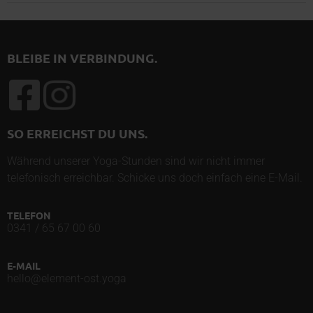
BLEIBE IN VERBINDUNG.
SO ERREICHST DU UNS.
Während unserer Yoga-Stunden sind wir nicht immer
telefonisch erreichbar. Schicke uns doch einfach eine E-Mail.
TELEFON
0341 / 65 67 00 60
E-MAIL
hello@element-ost.yoga