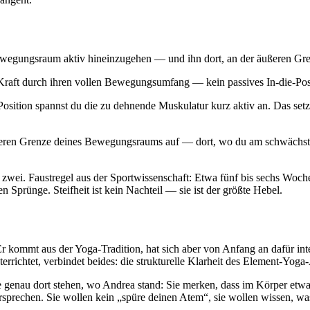
Bewegungsraum aktiv hineinzugehen — und ihn dort, an der äußeren Gren
raft durch ihren vollen Bewegungsumfang — kein passives In-die-Posi
osition spannst du die zu dehnende Muskulatur kurz aktiv an. Das setz
ren Grenze deines Bewegungsraums auf — dort, wo du am schwächsten b
n zwei. Faustregel aus der Sportwissenschaft: Etwa fünf bis sechs Woc
n Sprünge. Steifheit ist kein Nachteil — sie ist der größte Hebel.
 kommt aus der Yoga-Tradition, hat sich aber von Anfang an dafür in
nterrichtet, verbindet beides: die strukturelle Klarheit des Element-Yo
 genau dort stehen, wo Andrea stand: Sie merken, dass im Körper etwas 
ersprechen. Sie wollen kein „spüre deinen Atem“, sie wollen wissen, 