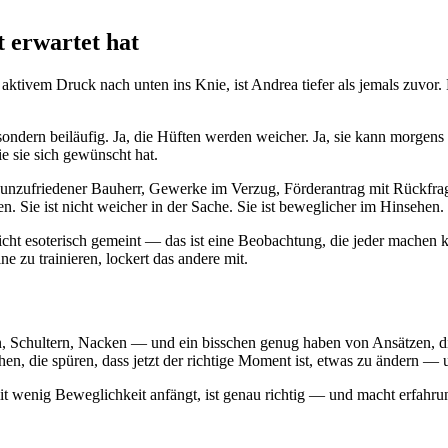
 erwartet hat
ktivem Druck nach unten ins Knie, ist Andrea tiefer als jemals zuvor. Es 
ndern beiläufig. Ja, die Hüften werden weicher. Ja, sie kann morgens de
e sie sich gewünscht hat.
nzufriedener Bauherr, Gewerke im Verzug, Förderantrag mit Rückfragen
fen. Sie ist nicht weicher in der Sache. Sie ist beweglicher im Hinsehen.
st nicht esoterisch gemeint — das ist eine Beobachtung, die jeder mach
zu trainieren, lockert das andere mit.
, Schultern, Nacken — und ein bisschen genug haben von Ansätzen, die
, die spüren, dass jetzt der richtige Moment ist, etwas zu ändern — un
mit wenig Beweglichkeit anfängt, ist genau richtig — und macht erfahru