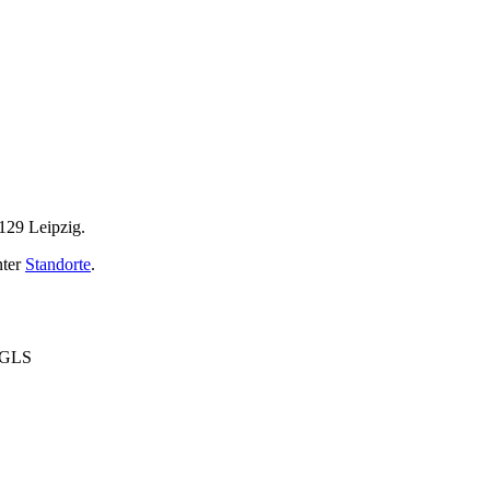
4129 Leipzig.
nter
Standorte
.
1GLS