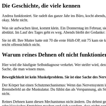
Die Geschichte, die viele kennen
Andrea funktioniert. Sie radelt das ganze Jahr ins Büro, kocht abends
okay. Mehr nicht.
Was sie aufwachen lässt, kommt klein. Ein Donnerstag im Februar, s
abstützt. Im Lauf des Tages geht es weg. Abends bleibt der Gedanke:
Sie ist 48. Ihre Mutter hatte mit 70 die erste Hüft-OP, mit 75 kam s
reicht offensichtlich nicht.
Warum reines Dehnen oft nicht funktionie
Hier wird die häufigste Selbstdiagnose verkehrt. Wer steifer wird, d
Sache, die man wissen muss.
Beweglichkeit ist kein Muskelproblem. Sie ist eine Sache des Ner
Der Körper hat einen Schutzmechanismus: Wenn das Nervensystem in ein
Bremsbefehl an die Muskulatur. Du fühlst das als Verspannung, als Ste
nicht.
Reines Dehnen kann diesen Mechanismus nicht ändern. Du dehnst gegen
oder klassisches Stretching machen und sich wundern, dass nichts vo