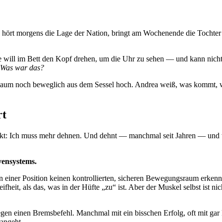
, hört morgens die Lage der Nation, bringt am Wochenende die Tochter zu
ie will im Bett den Kopf drehen, um die Uhr zu sehen — und kann nich
Was war das?
ie kaum noch beweglich aus dem Sessel hoch. Andrea weiß, was kommt, we
rt
enkt: Ich muss mehr dehnen. Und dehnt — manchmal seit Jahren — und wir
vensystems.
er Position keinen kontrollierten, sicheren Bewegungsraum erkennt, gi
ifheit, als das, was in der Hüfte „zu“ ist. Aber der Muskel selbst ist
 einen Bremsbefehl. Manchmal mit ein bisschen Erfolg, oft mit gar ke
rangeht.