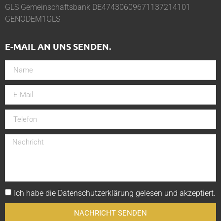
GLS Gemeinschaftsbank DE47430609671137214101
GENODEM1GLS
E-MAIL AN UNS SENDEN.
Ich habe die
Datenschutzerklärung
gelesen und akzeptiert.
NACHRICHT SENDEN