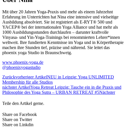
Mit über 20 Jahren Yoga-Praxis und mehr als einem Jahrzehnt
Erfahrung im Unterrichten hat Nina eine intensive und vielseitige
Ausbildung absolviert. Sie ist registriert als E-RYT® 500 und
YACEP® bei der internationalen Yoga Alliance und hat mehr als
1000 Ausbildungsstunden durchlaufen – darunter kraftvolle
Vinyasa- und Yin-Yoga-Trainings bei renommierten Lehrer*innen
weltweit. Ihre fundierten Kenntnisse im Yoga und in Körpertherapie
machen ihre Stunden tief, präzise und nährend. Sie leitet das
phoenix yoga Studio in Braunschweig.
www.phoenix-yoga.de
@phoenixyogastudio
Zurück
vorheriger Artikel
NEU in Leipzig: Yoga UNLIMITED
Membership für alle Studios
nächster Artikel
Yoga Retreat Leipzig: Tauche ein in die Praxis und
Philosophie des Yoga Sutra – URBAN RETREAT #5
Nächster
Teile den Artikel gerne.
Share on Facebook
Share on Twitter
Share on Linkdin