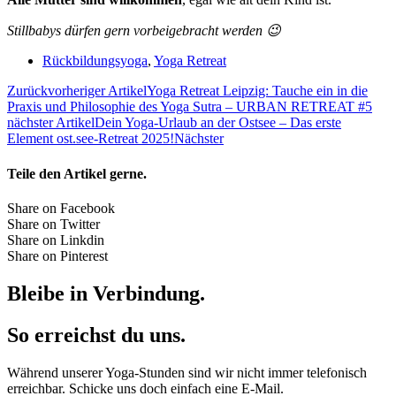
Stillbabys dürfen gern vorbeigebracht werden 😉
Rückbildungsyoga
,
Yoga Retreat
Zurück
vorheriger Artikel
Yoga Retreat Leipzig: Tauche ein in die
Praxis und Philosophie des Yoga Sutra – URBAN RETREAT #5
nächster Artikel
Dein Yoga-Urlaub an der Ostsee – Das erste
Element ost.see-Retreat 2025!
Nächster
Teile den Artikel gerne.
Share on Facebook
Share on Twitter
Share on Linkdin
Share on Pinterest
Bleibe in Verbindung.
So erreichst du uns.
Während unserer Yoga-Stunden sind wir nicht immer telefonisch
erreichbar. Schicke uns doch einfach eine E-Mail.