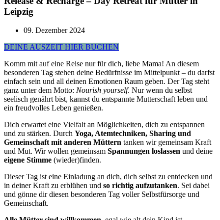
Release & Recharge – Day Retreat für Mütter in
Leipzig
09. Dezember 2024
DEINE AUSZEIT HIER BUCHEN
Komm mit auf eine Reise nur für dich, liebe Mama! An diesem
besonderen Tag stehen deine Bedürfnisse im Mittelpunkt – du darfst
einfach sein und all deinen Emotionen Raum geben. Der Tag steht
ganz unter dem Motto:
Nourish yourself
. Nur wenn du selbst
seelisch genährt bist, kannst du entspannte Mutterschaft leben und
ein freudvolles Leben genießen.
Dich erwartet eine Vielfalt an Möglichkeiten, dich zu entspannen
und zu stärken. Durch
Yoga, Atemtechniken, Sharing und
Gemeinschaft mit anderen Müttern
tanken wir gemeinsam Kraft
und Mut. Wir wollen gemeinsam
Spannungen loslassen
und deine
eigene Stimme
(wieder)finden.
Dieser Tag ist eine Einladung an dich, dich selbst zu entdecken und
in deiner Kraft zu erblühen und
so richtig aufzutanken
. Sei dabei
und gönne dir diesen besonderen Tag voller Selbstfürsorge und
Gemeinschaft.
Alle Mütter sind willkommen
, egal wie alt dein Kind ist.