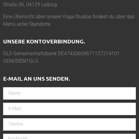
Straße 36, 04129 Leipzig.
Eine Übersicht über unsere Yoga-Studios findest du über das
Menü unter
Standorte
.
UNSERE KONTOVERBINDUNG.
GLS Gemeinschaftsbank DE47430609671137214101
GENODEM1GLS
E-MAIL AN UNS SENDEN.