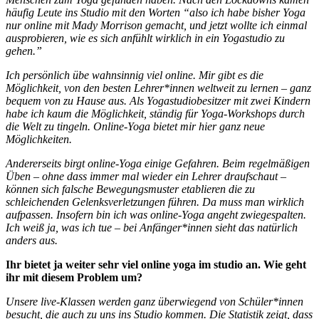
häufig Leute ins Studio mit den Worten “also ich habe bisher Yoga
nur online mit Mady Morrison gemacht, und jetzt wollte ich einmal
ausprobieren, wie es sich anfühlt wirklich in ein Yogastudio zu
gehen.”
Ich persönlich übe wahnsinnig viel online. Mir gibt es die
Möglichkeit, von den besten Lehrer*innen weltweit zu lernen – ganz
bequem von zu Hause aus. Als Yogastudiobesitzer mit zwei Kindern
habe ich kaum die Möglichkeit, ständig für Yoga-Workshops durch
die Welt zu tingeln. Online-Yoga bietet mir hier ganz neue
Möglichkeiten.
Andererseits birgt online-Yoga einige Gefahren. Beim regelmäßigen
Üben – ohne dass immer mal wieder ein Lehrer draufschaut –
können sich falsche Bewegungsmuster etablieren die zu
schleichenden Gelenksverletzungen führen. Da muss man wirklich
aufpassen. Insofern bin ich was online-Yoga angeht zwiegespalten.
Ich weiß ja, was ich tue – bei Anfänger*innen sieht das natürlich
anders aus.
Ihr bietet ja weiter sehr viel online yoga im studio an. Wie geht
ihr mit diesem Problem um?
Unsere live-Klassen werden ganz überwiegend von Schüler*innen
besucht, die auch zu uns ins Studio kommen. Die Statistik zeigt, dass