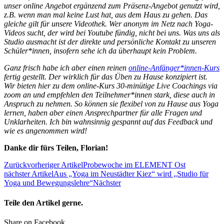
unser online Angebot ergänzend zum Präsenz-Angebot genutzt wird,
z.B. wenn man mal keine Lust hat, aus dem Haus zu gehen. Das
gleiche gilt für unsere Videothek. Wer anonym im Netz nach Yoga-
Videos sucht, der wird bei Youtube fündig, nicht bei uns. Was uns als
Studio ausmacht ist der direkte und persönliche Kontakt zu unseren
Schüler*innen, insofern sehe ich da überhaupt kein Problem.
Ganz frisch habe ich aber einen reinen
online-Anfänger*innen-Kurs
fertig gestellt. Der wirklich für das Üben zu Hause konzipiert ist.
Wir bieten hier zu dem online-Kurs 30-minütige Live Coachings via
zoom an und empfehlen den Teilnehmer*innen stark, diese auch in
Anspruch zu nehmen. So können sie flexibel von zu Hause aus Yoga
lernen, haben aber einen Ansprechpartner für alle Fragen und
Unklarheiten. Ich bin wahnsinnig gespannt auf das Feedback und
wie es angenommen wird!
Danke dir fürs Teilen, Florian!
Zurück
vorheriger Artikel
Probewoche im ELEMENT Ost
nächster Artikel
Aus „Yoga im Neustädter Kiez“ wird „Studio für
Yoga und Bewegungslehre“
Nächster
Teile den Artikel gerne.
Share on Facebook