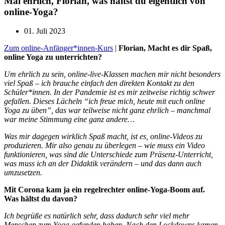
Mal ehrlich, Florian, was hältst du eigentlich von
online-Yoga?
01. Juli 2023
Zum online-Anfänger*innen-Kurs
|
Florian, Macht es dir Spaß,
online Yoga zu unterrichten?
Um ehrlich zu sein, online-live-Klassen machen mir nicht besonders
viel Spaß – ich brauche einfach den direkten Kontakt zu den
Schüler*innen. In der Pandemie ist es mir zeitweise richtig schwer
gefallen. Dieses Lächeln “ich freue mich, heute mit euch online
Yoga zu üben”, das war teilweise nicht ganz ehrlich – manchmal
war meine Stimmung eine ganz andere…
Was mir dagegen wirklich Spaß macht, ist es, online-Videos zu
produzieren. Mir also genau zu überlegen – wie muss ein Video
funktionieren, was sind die Unterschiede zum Präsenz-Unterricht,
was muss ich an der Didaktik verändern – und das dann auch
umzusetzen.
Mit Corona kam ja ein regelrechter online-Yoga-Boom auf.
Was hältst du davon?
Ich begrüße es natürlich sehr, dass dadurch sehr viel mehr
Menschen zum Yoga gefunden haben. Nach den Lockdowns kamen