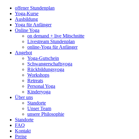
offener Stundenplan
Yoga-Kurse
Ausbildung
Yoga für Anfänger
Online Yoga
on demand + live Mitschnitte
Livestream Stundenplan
online-Yoga für Anfänger
Angebot
Yoga-Gutschein
Schwangerschaftsyoga
Rückbildungsyoga
Workshops
Retreats
Personal Yoga
Kinderyoga
Über uns
Standorte
Unser Team
unsere Philosophie
Standorte
FAQ
Kontakt
Preise