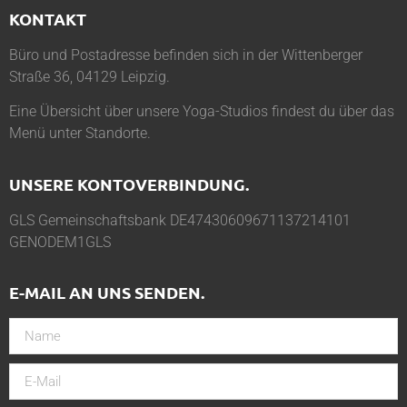
KONTAKT
Büro und Postadresse befinden sich in der Wittenberger
Straße 36, 04129 Leipzig.
Eine Übersicht über unsere Yoga-Studios findest du über das
Menü unter
Standorte
.
UNSERE KONTOVERBINDUNG.
GLS Gemeinschaftsbank DE47430609671137214101
GENODEM1GLS
E-MAIL AN UNS SENDEN.