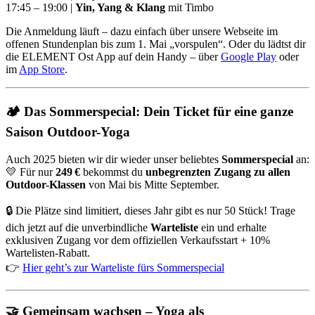
17:45 – 19:00 |
Yin, Yang & Klang
mit Timbo
Die Anmeldung läuft – dazu einfach über unsere Webseite im
offenen Stundenplan bis zum 1. Mai „vorspulen“. Oder du lädtst dir
die ELEMENT Ost App auf dein Handy – über
Google Play
oder
im
App Store
.
🏕️ Das Sommerspecial: Dein Ticket für eine ganze
Saison Outdoor-Yoga
Auch 2025 bieten wir dir wieder unser beliebtes
Sommerspecial
an:
💛 Für nur
249 €
bekommst du
unbegrenzten Zugang zu allen
Outdoor-Klassen
von Mai bis Mitte September.
🔒 Die Plätze sind limitiert, dieses Jahr gibt es nur 50 Stück! Trage
dich jetzt auf die unverbindliche
Warteliste
ein und erhalte
exklusiven Zugang vor dem offiziellen Verkaufsstart + 10%
Wartelisten-Rabatt.
👉
Hier geht’s zur Warteliste fürs Sommerspecial
🤝 Gemeinsam wachsen – Yoga als