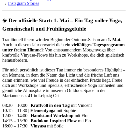
→
Instagram Stories
☀️ Der offizielle Start: 1. Mai – Ein Tag voller Yoga,
Gemeinschaft und Frühlingsgefühle
Traditionell feiern wir den Beginn der Outdoor-Saison am
1. Mai
.
Auch in diesem Jahr erwartet dich ein
vielfältiges Tagesprogramm
unter freiem Himmel
: Von entspannendem Morgenyoga über
kraftvolle Vinyasa-Flows bis hin zu Workshops, die dich spielerisch
herausfordern.
Für mich persönlich ist dieser Tag immer ein besonderes Highlight –
ein Moment, in dem die Natur, das Licht und die frische Luft uns
daran erinnern, wie viel Freude in der einfachen Praxis liegt. Freue
dich auf Workshops und Specials, erfrischende Yoga-Einheiten und
gemütliche Atmosphäre in unserem Outdoor-Space in der
Mariannenstr. 41 in Leipzig Ost.
08:30 – 10:00 |
Kraftvoll in den Tag
mit Vincent
10:15 – 11:30 |
Elementyoga
mit Sophie
12:00 – 14:00 |
Handstand Workshop
mit Flo
14:15 – 15:30 |
Budokon Inspired Flow
mit Flo
16:00 – 17:30 |
Vinyasa
mit Sofie