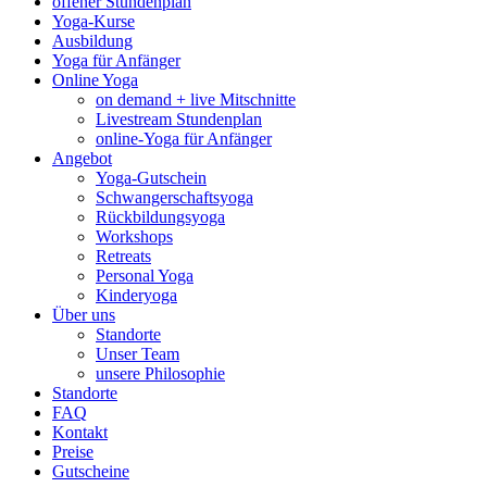
offener Stundenplan
Yoga-Kurse
Ausbildung
Yoga für Anfänger
Online Yoga
on demand + live Mitschnitte
Livestream Stundenplan
online-Yoga für Anfänger
Angebot
Yoga-Gutschein
Schwangerschaftsyoga
Rückbildungsyoga
Workshops
Retreats
Personal Yoga
Kinderyoga
Über uns
Standorte
Unser Team
unsere Philosophie
Standorte
FAQ
Kontakt
Preise
Gutscheine