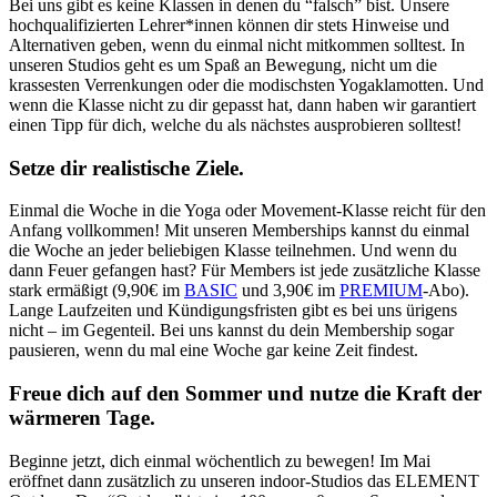
Bei uns gibt es keine Klassen in denen du “falsch” bist. Unsere
hochqualifizierten Lehrer*innen können dir stets Hinweise und
Alternativen geben, wenn du einmal nicht mitkommen solltest. In
unseren Studios geht es um Spaß an Bewegung, nicht um die
krassesten Verrenkungen oder die modischsten Yogaklamotten. Und
wenn die Klasse nicht zu dir gepasst hat, dann haben wir garantiert
einen Tipp für dich, welche du als nächstes ausprobieren solltest!
Setze dir realistische Ziele.
Einmal die Woche in die Yoga oder Movement-Klasse reicht für den
Anfang vollkommen! Mit unseren Memberships kannst du einmal
die Woche an jeder beliebigen Klasse teilnehmen. Und wenn du
dann Feuer gefangen hast? Für Members ist jede zusätzliche Klasse
stark ermäßigt (9,90€ im
BASIC
und 3,90€ im
PREMIUM
-Abo).
Lange Laufzeiten und Kündigungsfristen gibt es bei uns ürigens
nicht – im Gegenteil. Bei uns kannst du dein Membership sogar
pausieren, wenn du mal eine Woche gar keine Zeit findest.
Freue dich auf den Sommer und nutze die Kraft der
wärmeren Tage.
Beginne jetzt, dich einmal wöchentlich zu bewegen! Im Mai
eröffnet dann zusätzlich zu unseren indoor-Studios das ELEMENT