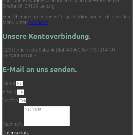
Büro und Postadresse befinden sich in der Wittenberger
Straße 36, 04129 Leipzig.
Eine Übersicht über unsere Yoga-Studios findest du über das
Menü unter
Standorte
.
Unsere Kontoverbindung.
GLS Gemeinschaftsbank DE47430609671137214101
GENODEM1GLS
E-Mail an uns senden.
Name
E-Mail
Telefon
Nachricht
Datenschutz