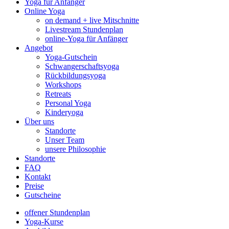
Yoga für Anfänger
Online Yoga
on demand + live Mitschnitte
Livestream Stundenplan
online-Yoga für Anfänger
Angebot
Yoga-Gutschein
Schwangerschaftsyoga
Rückbildungsyoga
Workshops
Retreats
Personal Yoga
Kinderyoga
Über uns
Standorte
Unser Team
unsere Philosophie
Standorte
FAQ
Kontakt
Preise
Gutscheine
offener Stundenplan
Yoga-Kurse