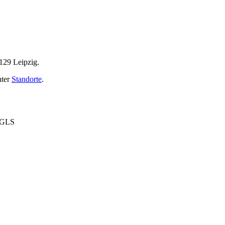
4129 Leipzig.
nter
Standorte
.
1GLS