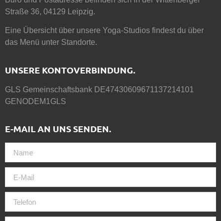
Straße 36, 04129 Leipzig.
Eine Übersicht über unsere Yoga-Studios findest du über
das Menü unter
Standorte
.
UNSERE KONTOVERBINDUNG.
GLS Gemeinschaftsbank DE47430609671137214101
GENODEM1GLS
E-MAIL AN UNS SENDEN.