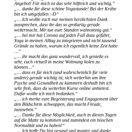
Angebot! Für mich ist das sehr hilfreich und wichtig.“
„… danke für diese schöne Yogastunde! Bei der Krähe
bin ich umgefallen :-D“
„… Ich wollte euch nur meinen herzlichsten Dank
aussprechen, dass ihr das so großartig gerade
weitermacht. Mir tun eure Stunden wahnsinnig gut.“
„… bei mir hat Corona auf jeden Fall dazu geführt,
Yoga in meinen Alltag zu integrieren und nicht tausend
Gründe zu haben, warum ich eigentlich keine Zeit habe
…“
„… ihr macht das ganz wundervoll, ich genieße es
sehr, euch virtuell in meine Wohnung holen zu
können…“
„… dass es für mich (und wahrscheinlich für viele
andere) gerade wichtig ist, sich weiterhin um ihre
Psyche und Gesundheit zu kümmern deshalb bin ich
sehr froh, dass du weiterhin Kurse online anbietest.
Dafür wollte ich mich bedanken.“
„… ich merke eure Begeisterung und Engagement über
den Bildschirm schwappen, das macht Freude,
zuzusehen.“
„… Danke für diese Möglichkeit, auch in diesen Tagen
auf die Matte zu kommen und zumindest ein bisschen
Normalität und zu haben!“
„… Ich hoffe Du bist gesund und munter und danke