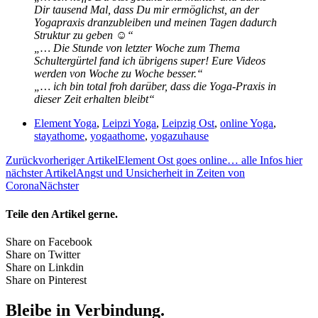
Dir tausend Mal, dass Du mir ermöglichst, an der
Yogapraxis dranzubleiben und meinen Tagen dadurch
Struktur zu geben ☺“
„… Die Stunde von letzter Woche zum Thema
Schultergürtel fand ich übrigens super! Eure Videos
werden von Woche zu Woche besser.“
„… ich bin total froh darüber, dass die Yoga-Praxis in
dieser Zeit erhalten bleibt“
Element Yoga
,
Leipzi Yoga
,
Leipzig Ost
,
online Yoga
,
stayathome
,
yogaathome
,
yogazuhause
Zurück
vorheriger Artikel
Element Ost goes online… alle Infos hier
nächster Artikel
Angst und Unsicherheit in Zeiten von
Corona
Nächster
Teile den Artikel gerne.
Share on Facebook
Share on Twitter
Share on Linkdin
Share on Pinterest
Bleibe in Verbindung.