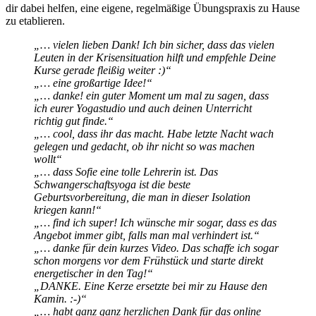
dir dabei helfen, eine eigene, regelmäßige Übungspraxis zu Hause
zu etablieren.
„… vielen lieben Dank! Ich bin sicher, dass das vielen
Leuten in der Krisensituation hilft und empfehle Deine
Kurse gerade fleißig weiter :)“
„… eine großartige Idee!“
„… danke! ein guter Moment um mal zu sagen, dass
ich eurer Yogastudio und auch deinen Unterricht
richtig gut finde.“
„… cool, dass ihr das macht. Habe letzte Nacht wach
gelegen und gedacht, ob ihr nicht so was machen
wollt“
„… dass Sofie eine tolle Lehrerin ist. Das
Schwangerschaftsyoga ist die beste
Geburtsvorbereitung, die man in dieser Isolation
kriegen kann!“
„… find ich super! Ich wünsche mir sogar, dass es das
Angebot immer gibt, falls man mal verhindert ist.“
„… danke für dein kurzes Video. Das schaffe ich sogar
schon morgens vor dem Frühstück und starte direkt
energetischer in den Tag!“
„DANKE. Eine Kerze ersetzte bei mir zu Hause den
Kamin. :-)“
„… habt ganz ganz herzlichen Dank für das online