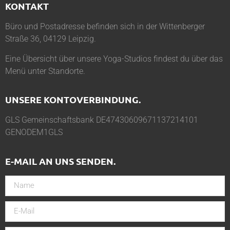
KONTAKT
Büro und Postadresse befinden sich in der Wittenberger
Straße 36, 04129 Leipzig.
Eine Übersicht über unsere Yoga-Studios findest du über das
Menü unter
Standorte
.
UNSERE KONTOVERBINDUNG.
GLS Gemeinschaftsbank DE47430609671137214101
GENODEM1GLS
E-MAIL AN UNS SENDEN.