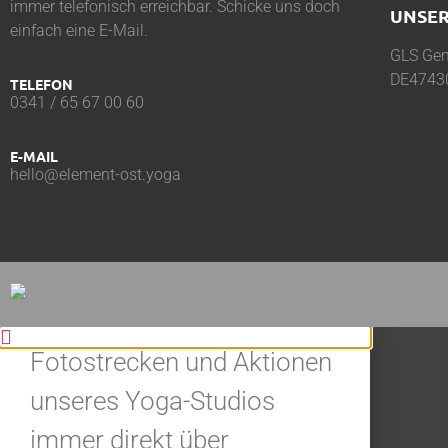
immer telefonisch erreichbar. Schicke uns doch
UNSER
einfach eine E-Mail.
GLS Gem
DE4743
TELEFON
0341 / 65 67 00 60
E-MAIL
hello@element-ost.yoga
BLEIBE IN
VERBINDUNG.
Jetzt alle Neuigkeiten,
Fotostrecken und Aktionen
unseres Yoga-Studios
immer direkt über