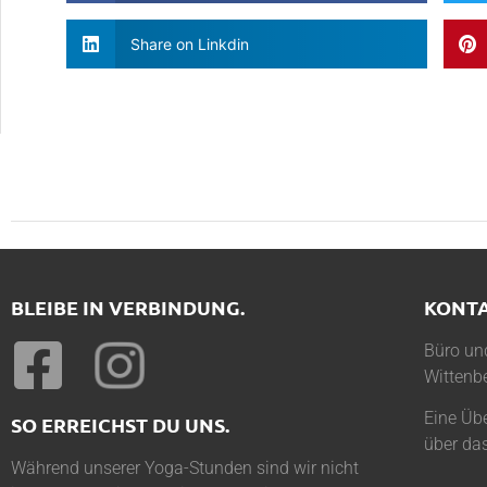
Share on Linkdin
BLEIBE IN VERBINDUNG.
KONT
Büro und
Wittenbe
Eine Übe
SO ERREICHST DU UNS.
über da
Während unserer Yoga-Stunden sind wir nicht