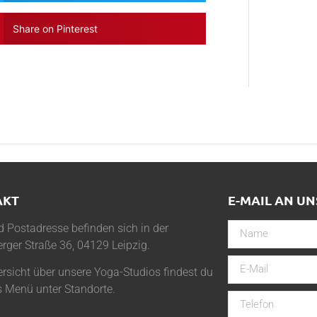
Share on Pinterest
AKT
E-MAIL AN UN
 Postadresse befinden sich in der
rger Straße 36, 04129 Leipzig.
rsicht über unsere Yoga-Studios findest du
s Menü unter
Standorte
.