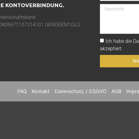
E KONTOVERBINDUNG.
einschaftsbank
0609671137214101 GENODEM1GLS
Ich habe die
Da
akzeptiert.
NA
FAQ
Kontakt
Datenschutz / DSGVO
AGB
Impr