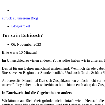
zurück zu unserem Blog
Blog-Artikel
Tür zu in Eutritzsch?
06. November 2023
Bitte warte 10 Minuten!
Im Unterschied zu vielen anderen Yogastudios haben wir in unserem Neu
Das ist für uns Lehrer manchmal anstrengend. Wenn ich gerade dabe
Stresslevel zu Beginn der Stunde deutlich. Und auch für die Schüler
Andererseits: Manchmal lässt sich Zuspätkommen einfach nicht verme
unsere Policy daher auch weiterhin so bei – bitten euch aber, das 
In Eutritzsch sind die Gegebenheiten anders
Wir können aus Sicherheitsgründen nicht einfach wie in Neustadt die 
sondern muss klingeln oder klopfen, und wir Lehrer*innen müssen die