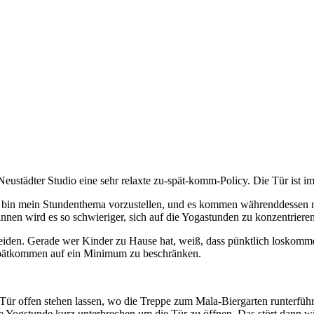
städter Studio eine sehr relaxte zu-spät-komm-Policy. Die Tür ist imme
i bin mein Stundenthema vorzustellen, und es kommen währenddessen 
*innen wird es so schwieriger, sich auf die Yogastunden zu konzentrie
iden. Gerade wer Kinder zu Hause hat, weiß, dass pünktlich loskommen
Zuspätkommen auf ein Minimum zu beschränken.
Tür offen stehen lassen, wo die Treppe zum Mala-Biergarten runterführt
 Yogstunde kurz unterbrechen um die Tür zu öffnen. Das stört dann wirk