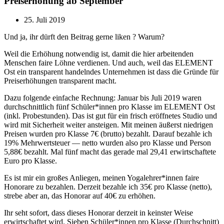
Preiserhöhung ab September
25. Juli 2019
Und ja, ihr dürft den Beitrag gerne liken ? Warum?
Weil die Erhöhung notwendig ist, damit die hier arbeitenden
Menschen faire Löhne verdienen. Und auch, weil das ELEMENT
Ost ein transparent handelndes Unternehmen ist dass die Gründe für
Preiserhöhungen transparent macht.
Dazu folgende einfache Rechnung: Januar bis Juli 2019 waren
durchschnittlich fünf Schüler*innen pro Klasse im ELEMENT Ost
(inkl. Probestunden). Das ist gut für ein frisch eröffnetes Studio und
wird mit Sicherheit weiter ansteigen. Mit meinen äußerst niedrigen
Preisen wurden pro Klasse 7€ (brutto) bezahlt. Darauf bezahle ich
19% Mehrwertsteuer — netto wurden also pro Klasse und Person
5,88€ bezahlt. Mal fünf macht das gerade mal 29,41 erwirtschaftete
Euro pro Klasse.
Es ist mir ein großes Anliegen, meinen Yogalehrer*innen faire
Honorare zu bezahlen. Derzeit bezahle ich 35€ pro Klasse (netto),
strebe aber an, das Honorar auf 40€ zu erhöhen.
Ihr seht sofort, dass dieses Honorar derzeit in keinster Weise
erwirtschaftet wird. Sieben Schüler*innen pro Klasse (Durchschnitt)