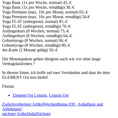
Yoga Basic (1x pro Woche, normal) 45,-€
Yoga Basic (1x pro Woche, ermäßigt) 38,-€
Yoga Premium (max. 10x pro Monat, normal) 65,-€
Yoga Premium (max. 10x pro Monat, ermäßigt) 54-€
Yoga FLAT (unbegrenzt, normal) 85,-€
Yoga FLAT (unbegrenzt, ermäßigt) 70,-€
Anfängerkurs (8 Wochen, normal) 75,-€
Anfängerkurs (8 Wochen, ermäßigt) 64,-€
Geburtsyoga (8 Wochen, normal) 96,-€
Geburtsyoga (8 Wochen, ermäßigt) 80,-€
4er-Karte (2 Monate gültig) 50,-€
Die Monatspakete gelten übrigens nach wie vor ohne lange
Vertragslaufzeiten ?
In diesem Sinne, ich hoffe auf euer Verständnis und dass ihr dem
ELEMENT Ost treu bleibt!
Florian
Element Ost Leipzig
,
Leipzig Ost
Zurück
vorheriger Artikel
Wochenthema #39 „Anhaftung und
Ablehnung“
nächster Artikel
Julia
Nächster