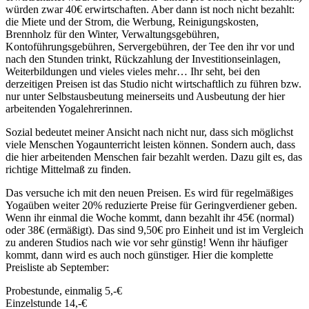
würden zwar 40€ erwirtschaften. Aber dann ist noch nicht bezahlt:
die Miete und der Strom, die Werbung, Reinigungskosten,
Brennholz für den Winter, Verwaltungsgebühren,
Kontoführungsgebühren, Servergebühren, der Tee den ihr vor und
nach den Stunden trinkt, Rückzahlung der Investitionseinlagen,
Weiterbildungen und vieles vieles mehr… Ihr seht, bei den
derzeitigen Preisen ist das Studio nicht wirtschaftlich zu führen bzw.
nur unter Selbstausbeutung meinerseits und Ausbeutung der hier
arbeitenden Yogalehrerinnen.
Sozial bedeutet meiner Ansicht nach nicht nur, dass sich möglichst
viele Menschen Yogaunterricht leisten können. Sondern auch, dass
die hier arbeitenden Menschen fair bezahlt werden. Dazu gilt es, das
richtige Mittelmaß zu finden.
Das versuche ich mit den neuen Preisen. Es wird für regelmäßiges
Yogaüben weiter 20% reduzierte Preise für Geringverdiener geben.
Wenn ihr einmal die Woche kommt, dann bezahlt ihr 45€ (normal)
oder 38€ (ermäßigt). Das sind 9,50€ pro Einheit und ist im Vergleich
zu anderen Studios nach wie vor sehr günstig! Wenn ihr häufiger
kommt, dann wird es auch noch günstiger. Hier die komplette
Preisliste ab September:
Probestunde, einmalig 5,-€
Einzelstunde 14,-€