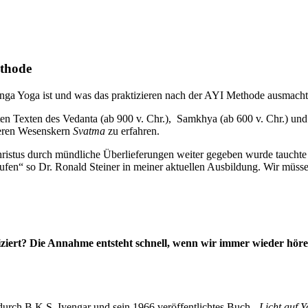
ethode
anga Yoga ist und was das praktizieren nach der AYI Methode ausmacht
lten Texten des Vedanta (ab 900 v. Chr.), Samkhya (ab 600 v. Chr.) un
neren Wesenskern
Svatma
zu erfahren.
hristus durch mündliche Überlieferungen weiter gegeben wurde tauchte
ufen“ so Dr. Ronald Steiner in meiner aktuellen Ausbildung. Wir müs
ert? Die Annahme entsteht schnell, wenn wir immer wieder hören,
durch B.K.S. Iyengar und sein 1966 veröffentlichtes Buch
„Licht auf 