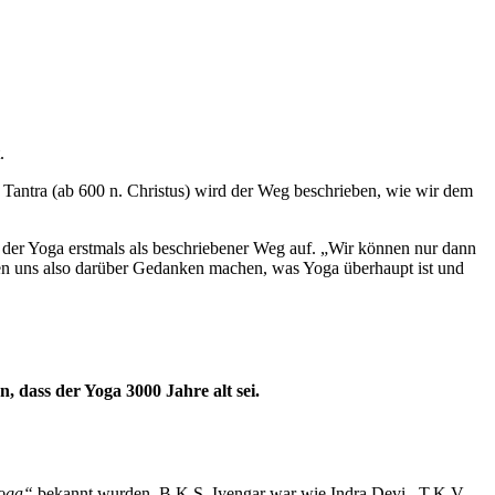
.
d Tantra (ab 600 n. Christus) wird der Weg beschrieben, wie wir dem
 der Yoga erstmals als beschriebener Weg auf. „Wir können nur dann
sen uns also darüber Gedanken machen, was Yoga überhaupt ist und
 dass der Yoga 3000 Jahre alt sei.
Yoga“
bekannt wurden. B.K.S. Iyengar war wie Indra Devi, T.K.V.