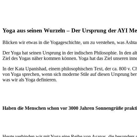
Yoga aus seinen Wurzeln – Der Ursprung der AYI M
Blicken wir etwas in die Yogageschichte, um zu verstehen, was Asht
Der Yoga hat seinen Ursprung in der indischen Philosophie. In den a
Ziel des Yogas näher kommen können. Yoga hat das Ziel unseren in
In der Kata Upanishad, einem philosophischen Text, der ca. 800 v. C
von Yoga sprechen, wenn sich moderne Stile auf diesen Ursprung ber
was wir als Yoga definieren.
Haben die Menschen schon vor 3000 Jahren Sonnengrüße praktizi
Heute verbinden wir mit Yoga eine Reihe von Asanas, die besonders 