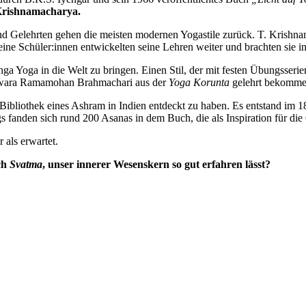
Krishnamacharya.
nd Gelehrten gehen die meisten modernen Yogastile zurück. T. Krishn
eine Schüler:innen entwickelten seine Lehren weiter und brachten sie i
a Yoga in die Welt zu bringen. Einen Stil, der mit festen Übungsserien
hwara Ramamohan Brahmachari aus der
Yoga Korunta
gelehrt bekomme
Bibliothek eines Ashram in Indien entdeckt zu haben. Es entstand im 1
s fanden sich rund 200 Asanas in dem Buch, die als Inspiration für die
 als erwartet.
ch
Svatma
, unser innerer Wesenskern so gut erfahren lässt?