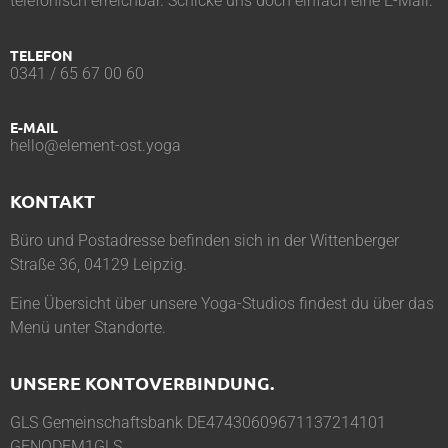
telefonisch erreichbar. Schicke uns doch einfach eine E-Mail.
TELEFON
0341 / 65 67 00 60
E-MAIL
hello@element-ost.yoga
KONTAKT
Büro und Postadresse befinden sich in der Wittenberger
Straße 36, 04129 Leipzig.
Eine Übersicht über unsere Yoga-Studios findest du über das
Menü unter
Standorte
.
UNSERE KONTOVERBINDUNG.
GLS Gemeinschaftsbank DE47430609671137214101
GENODEM1GLS